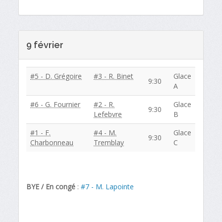
9 février
#5 - D. Grégoire
#3 - R. Binet
Glace
9:30
A
#6 - G. Fournier
#2 - R.
Glace
9:30
Lefebvre
B
#1 - F.
#4 - M.
Glace
9:30
Charbonneau
Tremblay
C
BYE / En congé
:
#7 - M. Lapointe