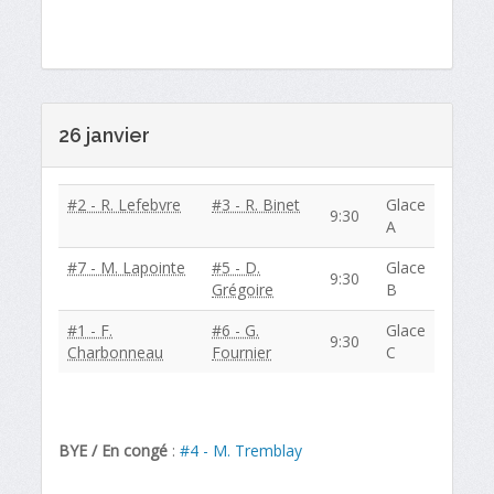
26 janvier
#2 - R. Lefebvre
#3 - R. Binet
Glace
9:30
A
#7 - M. Lapointe
#5 - D.
Glace
9:30
Grégoire
B
#1 - F.
#6 - G.
Glace
9:30
Charbonneau
Fournier
C
BYE / En congé
:
#4 - M. Tremblay