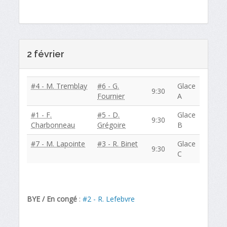
2 février
#4 - M. Tremblay
#6 - G.
Glace
9:30
Fournier
A
#1 - F.
#5 - D.
Glace
9:30
Charbonneau
Grégoire
B
#7 - M. Lapointe
#3 - R. Binet
Glace
9:30
C
BYE / En congé
:
#2 - R. Lefebvre