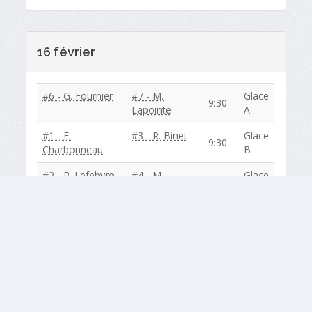
16 février
#6 - G. Fournier
#7 - M.
Glace
9:30
Lapointe
A
#1 - F.
#3 - R. Binet
Glace
9:30
Charbonneau
B
#2 - R. Lefebvre
#4 - M.
Glace
9:30
Tremblay
C
BYE / En congé
:
#5 - D. Grégoire