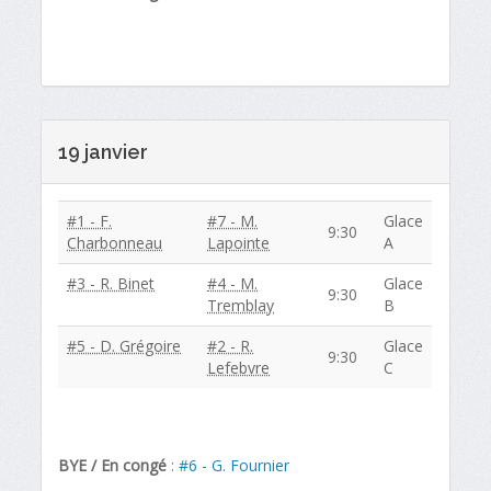
19 janvier
#1 - F.
#7 - M.
Glace
9:30
Charbonneau
Lapointe
A
#3 - R. Binet
#4 - M.
Glace
9:30
Tremblay
B
#5 - D. Grégoire
#2 - R.
Glace
9:30
Lefebvre
C
BYE / En congé
:
#6 - G. Fournier