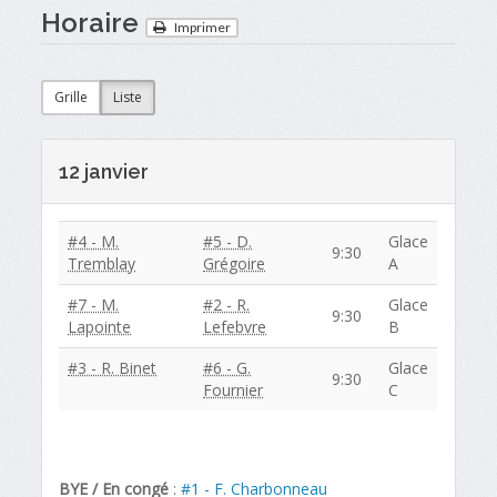
Horaire
Imprimer
Grille
Liste
12 janvier
#4 - M.
#5 - D.
Glace
9:30
Tremblay
Grégoire
A
#7 - M.
#2 - R.
Glace
9:30
Lapointe
Lefebvre
B
#3 - R. Binet
#6 - G.
Glace
9:30
Fournier
C
BYE / En congé
:
#1 - F. Charbonneau