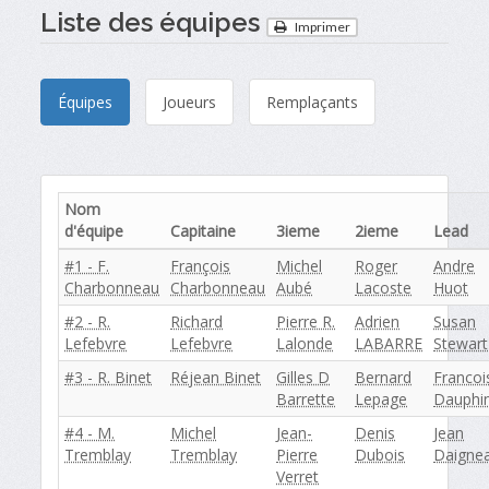
Liste des équipes
Imprimer
Équipes
Joueurs
Remplaçants
Nom
d'équipe
Capitaine
3ieme
2ieme
Lead
#1 - F.
François
Michel
Roger
Andre
Charbonneau
Charbonneau
Aubé
Lacoste
Huot
#2 - R.
Richard
Pierre R.
Adrien
Susan
Lefebvre
Lefebvre
Lalonde
LABARRE
Stewart
#3 - R. Binet
Réjean Binet
Gilles D
Bernard
Francoi
Barrette
Lepage
Dauphin
#4 - M.
Michel
Jean-
Denis
Jean
Tremblay
Tremblay
Pierre
Dubois
Daignea
Verret