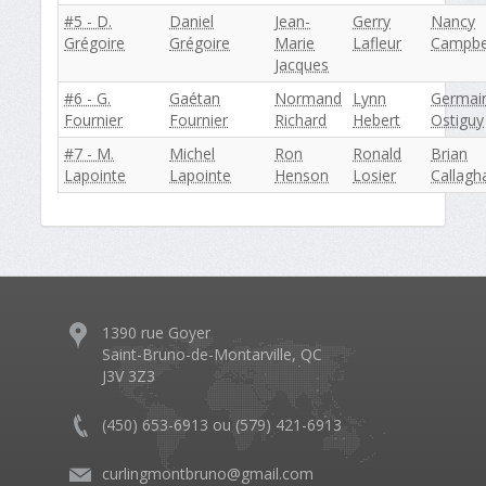
#5 - D.
Daniel
Jean-
Gerry
Nancy
Grégoire
Grégoire
Marie
Lafleur
Campbe
Jacques
#6 - G.
Gaétan
Normand
Lynn
Germai
Fournier
Fournier
Richard
Hebert
Ostiguy
#7 - M.
Michel
Ron
Ronald
Brian
Lapointe
Lapointe
Henson
Losier
Callagh
1390 rue Goyer
Saint-Bruno-de-Montarville, QC
J3V 3Z3
(450) 653-6913 ou (579) 421-6913
curlingmontbruno@gmail.com