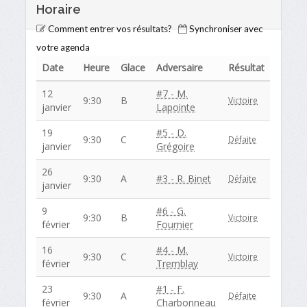
Horaire
Comment entrer vos résultats?
Synchroniser avec
votre agenda
Date
Heure
Glace
Adversaire
Résultat
12
#7 - M.
9:30
B
Victoire
janvier
Lapointe
19
#5 - D.
9:30
C
Défaite
janvier
Grégoire
26
9:30
A
#3 - R. Binet
Défaite
janvier
9
#6 - G.
9:30
B
Victoire
février
Fournier
16
#4 - M.
9:30
C
Victoire
février
Tremblay
23
#1 - F.
9:30
A
Défaite
février
Charbonneau