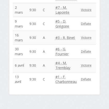
2
#7 - M.
9:30
C
Victoire
mars
Lapointe
9
#5 - D.
9:30
C
Défaite
mars
Grégoire
16
9:30
A
#3 - R. Binet
Victoire
mars
30
#6 - G.
9:30
A
Défaite
mars
Fournier
#4 - M.
6 avril
9:30
A
Victoire
Tremblay
13
#1 - F.
9:30
C
Défaite
avril
Charbonneau