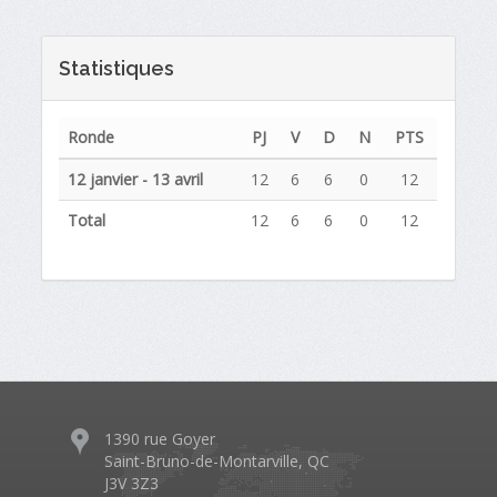
Statistiques
Ronde
PJ
V
D
N
PTS
12 janvier - 13 avril
12
6
6
0
12
Total
12
6
6
0
12
1390 rue Goyer
Saint-Bruno-de-Montarville, QC
J3V 3Z3