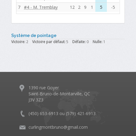
7
#4 - M. Tremblay
12
2
9
1
5
-5
Système de pointage
Victoire:
2
Victoire par défaut:
5
Défaite:
0
Nulle:
1
1390 rue Goyer
Saint-Bruno-de-Montarville, QC
J3V 3Z3
(450) 653-6913 ou (579) 421-6913
curlingmontbruno@gmail.com