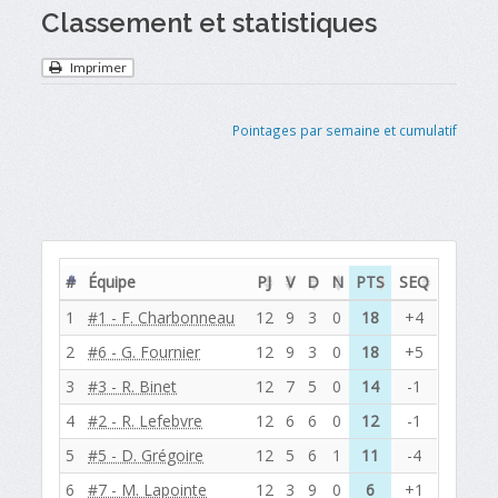
Classement et statistiques
Imprimer
Pointages par semaine et cumulatif
#
Équipe
PJ
V
D
N
PTS
SEQ
1
#1 - F. Charbonneau
12
9
3
0
18
+4
2
#6 - G. Fournier
12
9
3
0
18
+5
3
#3 - R. Binet
12
7
5
0
14
-1
4
#2 - R. Lefebvre
12
6
6
0
12
-1
5
#5 - D. Grégoire
12
5
6
1
11
-4
6
#7 - M. Lapointe
12
3
9
0
6
+1