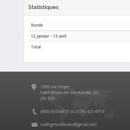
Statistiques
Ronde
12 janvier - 13 avril
Total
1390 rue Goyer
Saint-Bruno-de-Montarville, QC
J3V 3Z3
(450) 653-6913 ou (579) 421-6913
curlingmontbruno@gmail.com