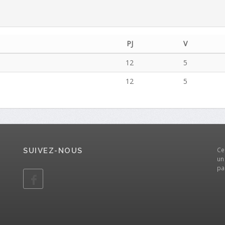
PJ
V
12
5
12
5
Ce
SUIVEZ-NOUS
un
pa