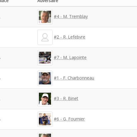
lace
Adversaire
#4 - M. Tremblay
A
#2 - R. Lefebvre
C
#7 - M. Lapointe
B
#1 - F. Charbonneau
B
#3 - R. Binet
A
#6 - G. Fournier
B