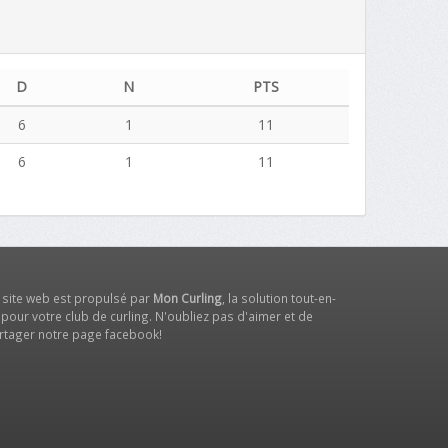
D
N
PTS
6
1
11
6
1
11
 site web est propulsé par
Mon Curling
, la solution tout-en-
 pour votre club de curling. N'oubliez pas d'aimer et de
rtager notre
page facebook
!