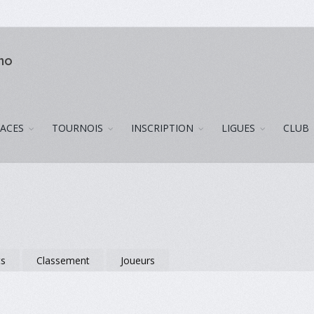
uno
LACES
TOURNOIS
INSCRIPTION
LIGUES
CLUB
ts
Classement
Joueurs