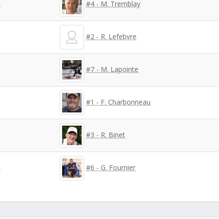
#4 - M. Tremblay
A
#2 - R. Lefebvre
C
#7 - M. Lapointe
C
#1 - F. Charbonneau
C
#3 - R. Binet
C
#6 - G. Fournier
A