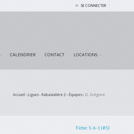
SE CONNECTER
CALENDRIER
CONTACT
LOCATIONS
Accueil
›
Ligues
›
Rabastalière 2
›
Équipes
›
D. Grégoire
Fiche:
5-6-1 (#5)