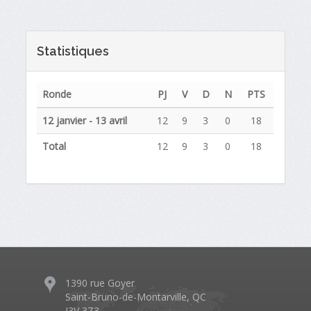
Statistiques
Ronde
PJ
V
D
N
PTS
12 janvier - 13 avril
12
9
3
0
18
Total
12
9
3
0
18
1390 rue Goyer
Saint-Bruno-de-Montarville, QC
J3V 3Z3