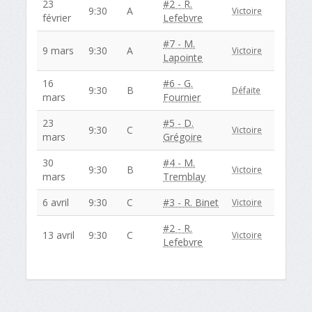
23
#2 - R.
9:30
A
Victoire
février
Lefebvre
#7 - M.
9 mars
9:30
A
Victoire
Lapointe
16
#6 - G.
9:30
B
Défaite
mars
Fournier
23
#5 - D.
9:30
C
Victoire
mars
Grégoire
30
#4 - M.
9:30
B
Victoire
mars
Tremblay
6 avril
9:30
C
#3 - R. Binet
Victoire
#2 - R.
13 avril
9:30
C
Victoire
Lefebvre