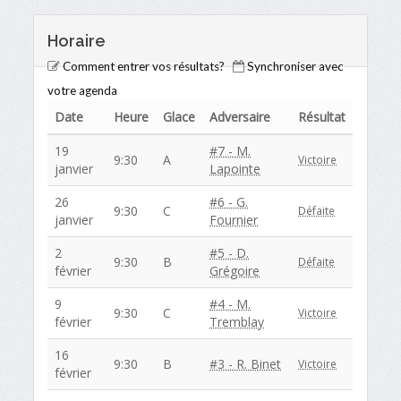
Horaire
Comment entrer vos résultats?
Synchroniser avec
votre agenda
Date
Heure
Glace
Adversaire
Résultat
19
#7 - M.
9:30
A
Victoire
janvier
Lapointe
26
#6 - G.
9:30
C
Défaite
janvier
Fournier
2
#5 - D.
9:30
B
Défaite
février
Grégoire
9
#4 - M.
9:30
C
Victoire
février
Tremblay
16
9:30
B
#3 - R. Binet
Victoire
février