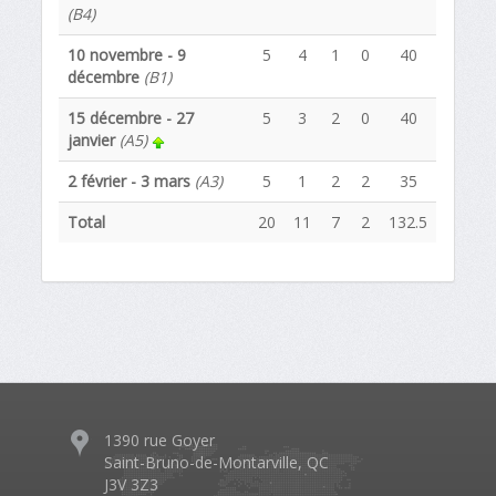
(B4)
10 novembre - 9
5
4
1
0
40
décembre
(B1)
15 décembre - 27
5
3
2
0
40
janvier
(A5)
2 février - 3 mars
(A3)
5
1
2
2
35
Total
20
11
7
2
132.5
1390 rue Goyer
Saint-Bruno-de-Montarville, QC
J3V 3Z3