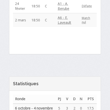
24
A1 - A.
18:50
C
Défaite
février
Berube
A6 - E.
Match
2 mars
18:50
C
Laveault
nul
Statistiques
Ronde
PJ
V
D
N
PTS
6 octobre - 4 novembre
5
3
2
0
17.5