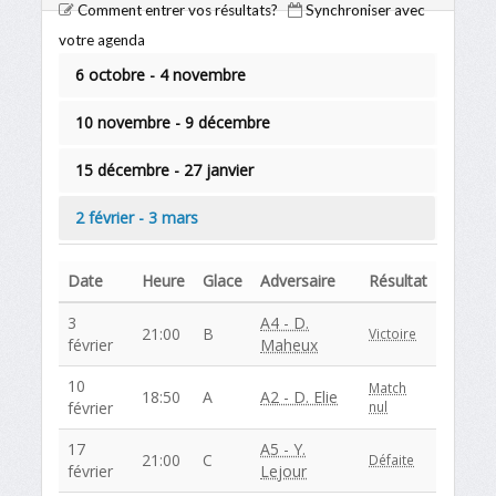
Comment entrer vos résultats?
Synchroniser avec
votre agenda
6 octobre - 4 novembre
10 novembre - 9 décembre
15 décembre - 27 janvier
2 février - 3 mars
Date
Heure
Glace
Adversaire
Résultat
3
A4 - D.
21:00
B
Victoire
février
Maheux
10
Match
18:50
A
A2 - D. Elie
février
nul
17
A5 - Y.
21:00
C
Défaite
février
Lejour