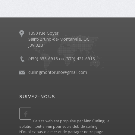
1390 rue Goyer
Saint-Bruno-de-Montarville, QC
J3V 3Z3
(450) 653-6913 ou (579) 421-6913
curlingmontbruno@gmail.com
SUIVEZ-NOUS
Ce site web est propulsé par
Mon Curling
, la
solution tout-en-un pour votre club de curling.
N'oubliez pas d'aimer et de partager notre
page