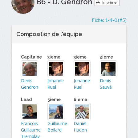
B6 - D. Gendron
Imprimer
Fiche:
1-4-0 (#5)
Composition de l'équipe
Capitaine
3ieme
3ieme
2ieme
Denis
Johanne
Johanne
Denis
Gendron
Ruel
Ruel
Sauvé
Lead
5ieme
6ieme
François-
Guillaume
Daniel
Guillaume
Boilard
Hudon
Tremblay