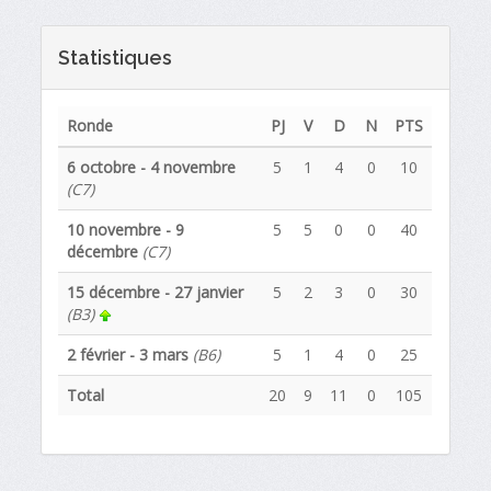
Statistiques
Ronde
PJ
V
D
N
PTS
6 octobre - 4 novembre
5
1
4
0
10
(C7)
10 novembre - 9
5
5
0
0
40
décembre
(C7)
15 décembre - 27 janvier
5
2
3
0
30
(B3)
2 février - 3 mars
(B6)
5
1
4
0
25
Total
20
9
11
0
105