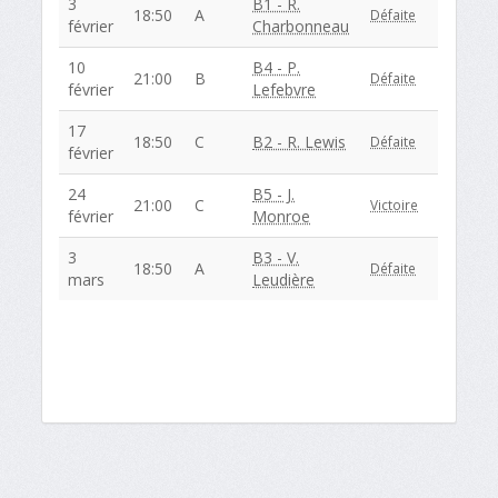
3
B1 - R.
18:50
A
Défaite
février
Charbonneau
10
B4 - P.
21:00
B
Défaite
février
Lefebvre
17
18:50
C
B2 - R. Lewis
Défaite
février
24
B5 - J.
21:00
C
Victoire
février
Monroe
3
B3 - V.
18:50
A
Défaite
mars
Leudière