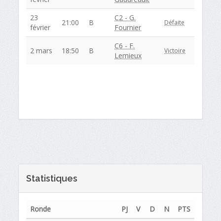
23
C2 - G.
21:00
B
Défaite
février
Fournier
C6 - F.
2 mars
18:50
B
Victoire
Lemieux
Statistiques
Ronde
PJ
V
D
N
PTS