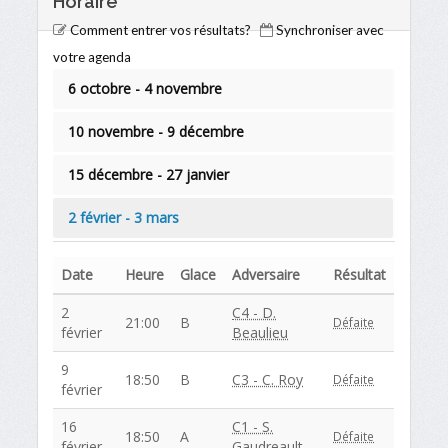
Horaire
Comment entrer vos résultats?
Synchroniser avec
votre agenda
6 octobre - 4 novembre
10 novembre - 9 décembre
15 décembre - 27 janvier
2 février - 3 mars
Date
Heure
Glace
Adversaire
Résultat
2
C4 - D.
21:00
B
Défaite
février
Beaulieu
9
18:50
B
C3 - C. Roy
Défaite
février
16
C1 - S.
18:50
A
Défaite
février
Gaudreault