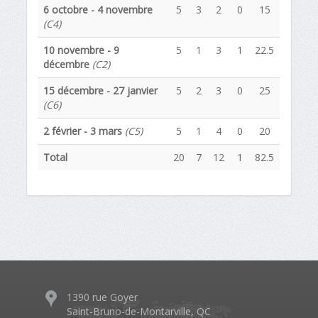
6 octobre - 4 novembre
5
3
2
0
15
(C4)
10 novembre - 9
5
1
3
1
22.5
décembre
(C2)
15 décembre - 27 janvier
5
2
3
0
25
(C6)
2 février - 3 mars
(C5)
5
1
4
0
20
Total
20
7
12
1
82.5
1390 rue Goyer
Saint-Bruno-de-Montarville, QC