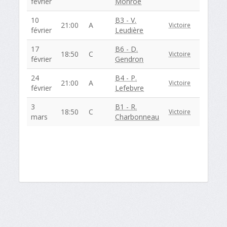
février
Monroe
10
B3 - V.
21:00
A
Victoire
février
Leudière
17
B6 - D.
18:50
C
Victoire
février
Gendron
24
B4 - P.
21:00
A
Victoire
février
Lefebvre
3
B1 - R.
18:50
C
Victoire
mars
Charbonneau