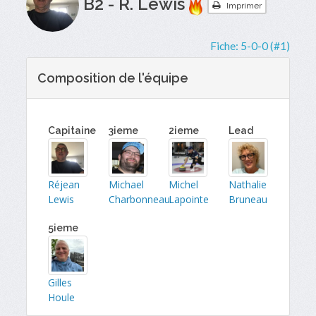
B2 - R. Lewis
Imprimer
Fiche:
5-0-0 (#1)
Composition de l'équipe
Capitaine
3ieme
2ieme
Lead
Réjean
Michael
Michel
Nathalie
Lewis
Charbonneau
Lapointe
Bruneau
5ieme
Gilles
Houle