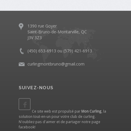
1390 rue Goyer
Saint-Bruno-de-Montarville, QC
J3V 3Z3
(450) 653-6913 ou (579) 421-6913
curlingmontbruno@gmail.com
SUIVEZ-NOUS
Ce site web est propulsé par
Mon Curling
, la
solution tout-en-un pour votre club de curling.
N'oubliez pas d'aimer et de partager notre
page
facebook
!