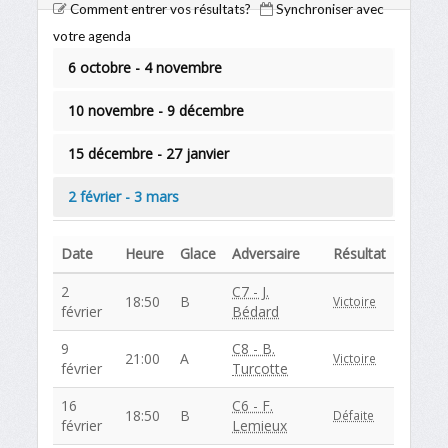
Comment entrer vos résultats?
Synchroniser avec
votre agenda
6 octobre - 4 novembre
10 novembre - 9 décembre
15 décembre - 27 janvier
2 février - 3 mars
Date
Heure
Glace
Adversaire
Résultat
2
C7 - J.
18:50
B
Victoire
février
Bédard
9
C8 - B.
21:00
A
Victoire
février
Turcotte
16
C6 - F.
18:50
B
Défaite
février
Lemieux