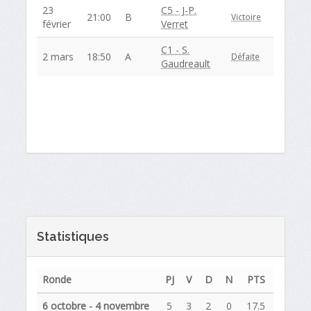
23
C5 - J-P.
21:00
B
Victoire
février
Verret
C1 - S.
2 mars
18:50
A
Défaite
Gaudreault
Statistiques
Ronde
PJ
V
D
N
PTS
6 octobre - 4 novembre
5
3
2
0
17.5