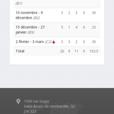
(B1)
10 novembre - 9
5
2
3
0
30
décembre
(B2)
15 décembre - 27
5
1
4
0
25
janvier
(B5)
2 février - 3 mars
(C2)
5
3
2
0
30
Total
20
9
11
0
102.5
1390 rue Goyer
Saint-Bruno-de-Montarville, QC
J3V 3Z3