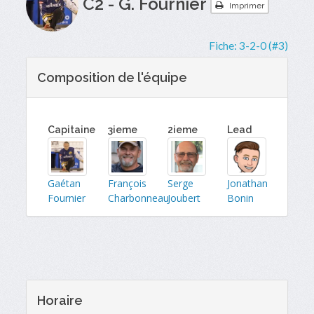
C2 - G. Fournier
Imprimer
Fiche:
3-2-0 (#3)
Composition de l'équipe
Capitaine
3ieme
2ieme
Lead
Gaétan
François
Serge
Jonathan
Fournier
Charbonneau
Joubert
Bonin
Horaire