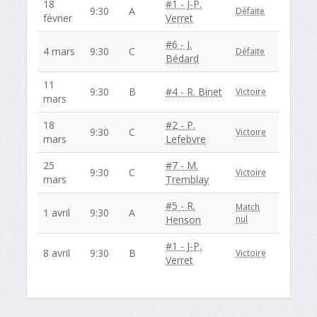
18
#1 - J-P.
9:30
A
Défaite
février
Verret
#6 - J.
4 mars
9:30
C
Défaite
Bédard
11
9:30
B
#4 - R. Binet
Victoire
mars
18
#2 - P.
9:30
C
Victoire
mars
Lefebvre
25
#7 - M.
9:30
C
Victoire
mars
Tremblay
#5 - R.
Match
1 avril
9:30
A
Henson
nul
#1 - J-P.
8 avril
9:30
B
Victoire
Verret