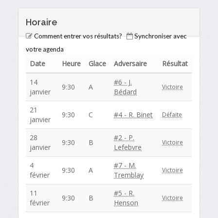
Horaire
Comment entrer vos résultats?
Synchroniser avec
votre agenda
Date
Heure
Glace
Adversaire
Résultat
14
#6 - J.
9:30
A
Victoire
janvier
Bédard
21
9:30
C
#4 - R. Binet
Défaite
janvier
28
#2 - P.
9:30
B
Victoire
janvier
Lefebvre
4
#7 - M.
9:30
A
Victoire
février
Tremblay
11
#5 - R.
9:30
B
Victoire
février
Henson