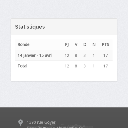
Statistiques
Ronde
PJ
V
D
N
PTS
14 janvier - 15 avril
12
8
3
1
17
Total
12
8
3
1
17
1390 rue Goyer
Saint-Bruno-de-Montarville, QC