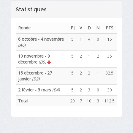
Statistiques
Ronde
PJ
V
D
N
PTS
6 octobre - 4 novembre
5
1
4
0
15
(A6)
10 novembre - 9
5
2
1
2
35
décembre
(B5)
15 décembre - 27
5
2
2
1
32.5
janvier
(B2)
2 février - 3 mars
(B4)
5
2
3
0
30
Total
20
7
10
3
112.5