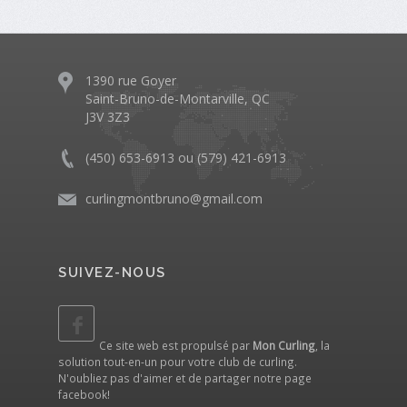
1390 rue Goyer
Saint-Bruno-de-Montarville, QC
J3V 3Z3
(450) 653-6913 ou (579) 421-6913
curlingmontbruno@gmail.com
SUIVEZ-NOUS
Ce site web est propulsé par
Mon Curling
, la
solution tout-en-un pour votre club de curling.
N'oubliez pas d'aimer et de partager notre
page
facebook
!