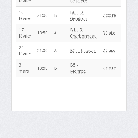
février
Leudière
10
B6 - D.
21:00
B
Victoire
février
Gendron
17
B1 - R.
18:50
A
Défaite
février
Charbonneau
24
21:00
A
B2 - R. Lewis
Défaite
février
3
B5 - J.
18:50
B
Victoire
mars
Monroe