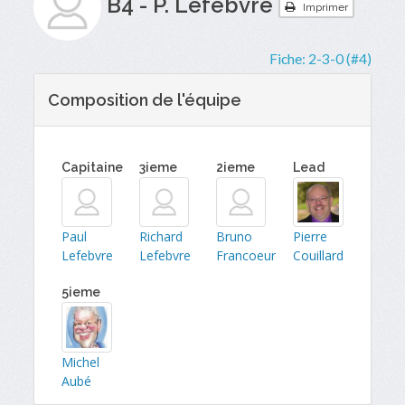
B4 - P. Lefebvre
Imprimer
Fiche:
2-3-0 (#4)
Composition de l'équipe
Capitaine
3ieme
2ieme
Lead
Paul
Richard
Bruno
Pierre
Lefebvre
Lefebvre
Francoeur
Couillard
5ieme
Michel
Aubé