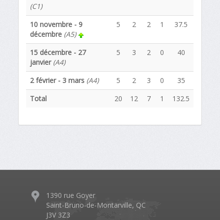
(C1)
10 novembre - 9
5
2
2
1
37.5
décembre
(A5)
15 décembre - 27
5
3
2
0
40
janvier
(A4)
2 février - 3 mars
(A4)
5
2
3
0
35
Total
20
12
7
1
132.5
1390 rue Goyer
Saint-Bruno-de-Montarville, QC
J3V 3Z3