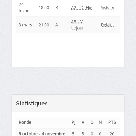
24
18:50
B
A2 - D. Elie
Victoire
février
A5 - Y.
3 mars
21:00
A
Défaite
Lejour
Statistiques
Ronde
PJ
V
D
N
PTS
6 octobre - 4 novembre
5
5
0
0
20