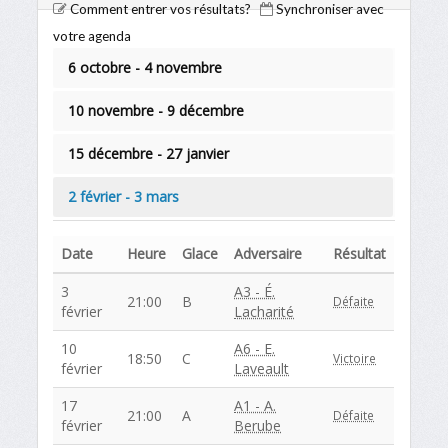
Comment entrer vos résultats?
Synchroniser avec
votre agenda
6 octobre - 4 novembre
10 novembre - 9 décembre
15 décembre - 27 janvier
2 février - 3 mars
Date
Heure
Glace
Adversaire
Résultat
3
A3 - É.
21:00
B
Défaite
février
Lacharité
10
A6 - E.
18:50
C
Victoire
février
Laveault
17
A1 - A.
21:00
A
Défaite
février
Berube