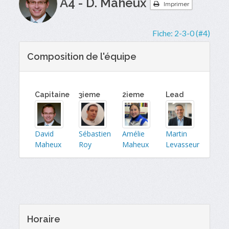
A4 - D. Maheux
Imprimer
Fiche:
2-3-0 (#4)
Composition de l'équipe
Capitaine
3ieme
2ieme
Lead
David
Sébastien
Amélie
Martin
Maheux
Roy
Maheux
Levasseur
Horaire