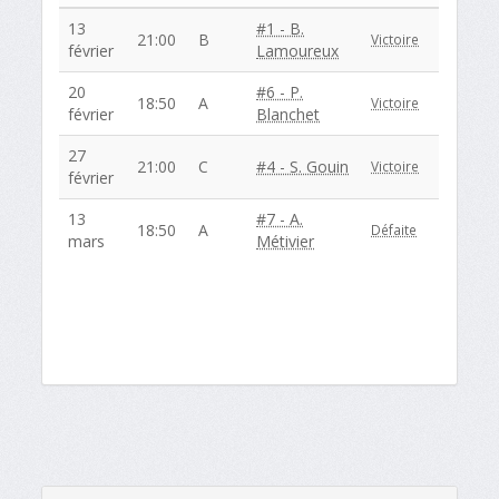
13
#1 - B.
21:00
B
Victoire
février
Lamoureux
20
#6 - P.
18:50
A
Victoire
février
Blanchet
27
21:00
C
#4 - S. Gouin
Victoire
février
13
#7 - A.
18:50
A
Défaite
mars
Métivier