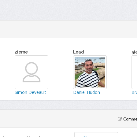
2ieme
Lead
5i
Simon Deveault
Daniel Hudon
Br
Comment