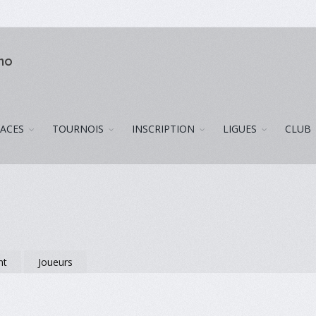
uno
LACES
TOURNOIS
INSCRIPTION
LIGUES
CLUB
nt
Joueurs