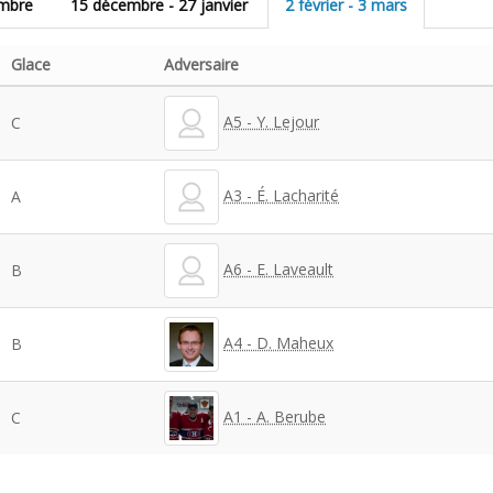
embre
15 décembre - 27 janvier
2 février - 3 mars
Glace
Adversaire
A5 - Y. Lejour
C
A3 - É. Lacharité
A
A6 - E. Laveault
B
A4 - D. Maheux
B
A1 - A. Berube
C