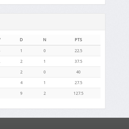
V
D
N
PTS
4
1
0
22.5
2
2
1
37.5
3
2
0
40
0
4
1
27.5
9
9
2
127.5